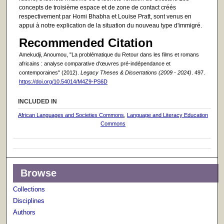
concepts de troisième espace et de zone de contact créés
respectivement par Homi Bhabha et Louise Pratt, sont venus en
appui à notre explication de la situation du nouveau type d'immigré.
Recommended Citation
Amekudji, Anoumou, "La problématique du Retour dans les films et romans
africains : analyse comparative d'œuvres pré-indépendance et
contemporaines" (2012).
Legacy Theses & Dissertations (2009 - 2024)
. 497.
https://doi.org/10.54014/M4Z9-PS6D
INCLUDED IN
African Languages and Societies Commons
,
Language and Literacy Education
Commons
Browse
Collections
Disciplines
Authors