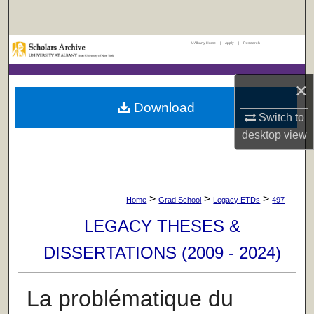
Search
UAlbany Home
|
Apply
|
Research
Browse Collections
My Account
×
Download
Switch to
About
desktop
view
Digital Commons Network™
>
>
>
Home
Grad School
Legacy ETDs
497
LEGACY THESES &
DISSERTATIONS (2009 - 2024)
La problématique du