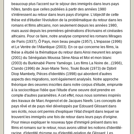
beaucoup plus l'accent sur le séjour des immigrés dans leurs pays
hôtes, tandis que celles publiées à partir des années 1980
s'intéressent au retour dans leurs pays d'origine. L'objectif de cette
thèse est d'étudier l'évolution de la problématique du retour dans les
romans et films africains, non seulement depuis les années 1980,
mais aussi depuis les premières générations d'écrivains et cinéastes
africains. Pour ce faire, notre analyse comprend les romans Mirages
de Paris (1937), Ô Pays, mon beau peuple (1957), L'Impasse (1996)
et Le Ventre de l'Atlantique (2003). En ce qui concerne les films, la
thèse a étudié la thématique du retour dans Ainsi meurent les anges
(2001) du Sénégalais Moussa Sène Absa et Moi et mon blanc
(2003) du Burkinabé Pierre Yaméogo. Les films La Noire de...(1966),
Clando (1996) de Jean-Marie Teno, Touki Bouki (1973) de Djibril
Diop Mambety, Pièces d'identités (1998) qui abordent d'autres
aspects des migrations, sont également analysés. Notre approche
théorique des oeuvres inscrites dans notre corpus d'étude, emprunte
à la sociocritique l'idée que l'étude d'une oeuvre doit prendre en
compte d'autres paramètres. A cet effet, nous nous sommes inspirés
des travaux de Marc Angenot et de Jacques Neefs. Les concepts de
pays rêvé et de pays réel développés par Edouard Glissant dans
ses écrits, nous ont permis d'expliquer l'état d'esprit dans lequel se
trouvent les immigrés une fois de retour dans leurs pays d'origine.
Pour mieux expliquer le nouveau type d'immigré présent dans les
films et romans sur le retour, nous avons utilisé les notions d'identité-
racine, d'identité rhizome ou d'identité-relation de Glissant. Les